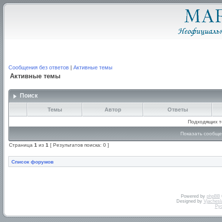
Сообщения без ответов
|
Активные темы
Активные темы
Поиск
Темы
Автор
Ответы
Подходящих т
Показать сообще
Страница
1
из
1
[ Результатов поиска: 0 ]
Список форумов
Powered by
phpBB
Designed by
Vjachesl
Ру