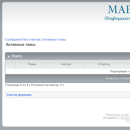
Сообщения без ответов
|
Активные темы
Активные темы
Поиск
Темы
Автор
Ответы
Подходящих т
Показать сообще
Страница
1
из
1
[ Результатов поиска: 0 ]
Список форумов
Powered by
phpBB
Designed by
Vjachesl
Ру