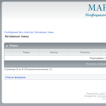
Сообщения без ответов
|
Активные темы
Активные темы
Поиск
Темы
Автор
Ответы
Подходящих т
Показать сообще
Страница
1
из
1
[ Результатов поиска: 0 ]
Список форумов
Powered by
phpBB
Designed by
Vjachesl
Ру