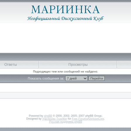
Ответы
Просмотры
Подходящих тем или сообщений не найдено.
Показать сообщения за:
Powered by
phpBB
© 2000, 2002, 2005, 2007 phpBB Group.
Designed by
Vjacheslav Trushkin
for
Free Forums
/
DivisionCore
.
Русская поддержка phpBB