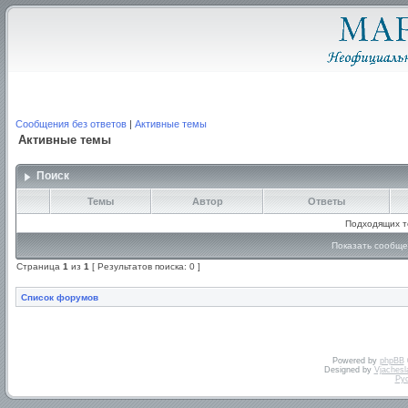
Сообщения без ответов
|
Активные темы
Активные темы
Поиск
Темы
Автор
Ответы
Подходящих т
Показать сообще
Страница
1
из
1
[ Результатов поиска: 0 ]
Список форумов
Powered by
phpBB
Designed by
Vjachesl
Ру