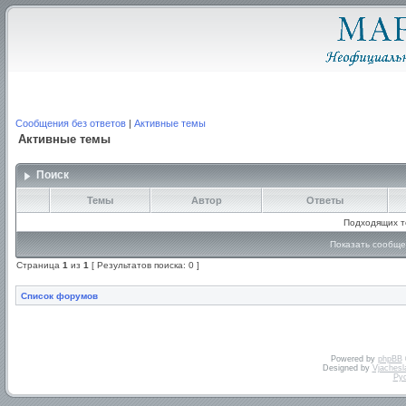
Сообщения без ответов
|
Активные темы
Активные темы
Поиск
Темы
Автор
Ответы
Подходящих т
Показать сообще
Страница
1
из
1
[ Результатов поиска: 0 ]
Список форумов
Powered by
phpBB
Designed by
Vjachesl
Ру