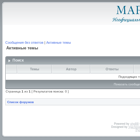
Сообщения без ответов
|
Активные темы
Активные темы
Поиск
Темы
Автор
Ответы
Подходящих т
Показать сообще
Страница
1
из
1
[ Результатов поиска: 0 ]
Список форумов
Powered by
phpBB
Designed by
Vjachesl
Ру