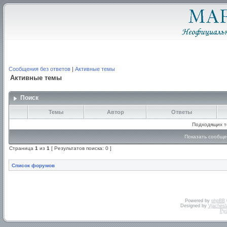
Сообщения без ответов
|
Активные темы
Активные темы
Поиск
Темы
Автор
Ответы
Подходящих т
Показать сообще
Страница
1
из
1
[ Результатов поиска: 0 ]
Список форумов
Powered by
phpBB
Designed by
Vjachesl
Ру