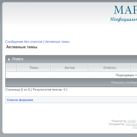
Сообщения без ответов
|
Активные темы
Активные темы
Поиск
Темы
Автор
Ответы
Подходящих т
Показать сообще
Страница
1
из
1
[ Результатов поиска: 0 ]
Список форумов
Powered by
phpBB
Designed by
Vjachesl
Ру