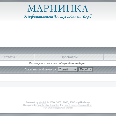
Ответы
Просмотры
Подходящих тем или сообщений не найдено.
Показать сообщения за:
Powered by
phpBB
© 2000, 2002, 2005, 2007 phpBB Group.
Designed by
Vjacheslav Trushkin
for
Free Forums
/
DivisionCore
.
Русская поддержка phpBB