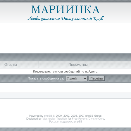
Ответы
Просмотры
Подходящих тем или сообщений не найдено.
Показать сообщения за:
Powered by
phpBB
© 2000, 2002, 2005, 2007 phpBB Group.
Designed by
Vjacheslav Trushkin
for
Free Forums
/
DivisionCore
.
Русская поддержка phpBB