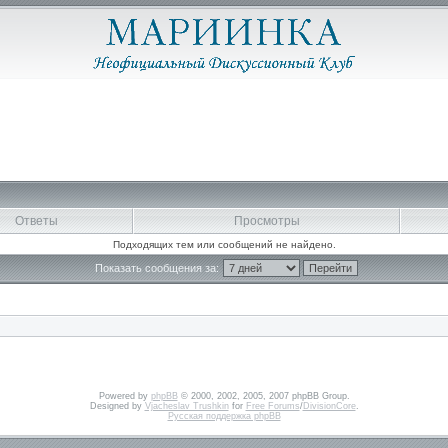
Ответы
Просмотры
Подходящих тем или сообщений не найдено.
Показать сообщения за:
Powered by
phpBB
© 2000, 2002, 2005, 2007 phpBB Group.
Designed by
Vjacheslav Trushkin
for
Free Forums
/
DivisionCore
.
Русская поддержка phpBB