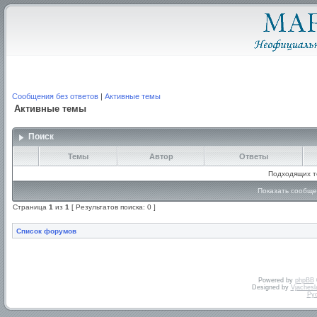
Сообщения без ответов
|
Активные темы
Активные темы
Поиск
Темы
Автор
Ответы
Подходящих т
Показать сообще
Страница
1
из
1
[ Результатов поиска: 0 ]
Список форумов
Powered by
phpBB
Designed by
Vjachesl
Ру