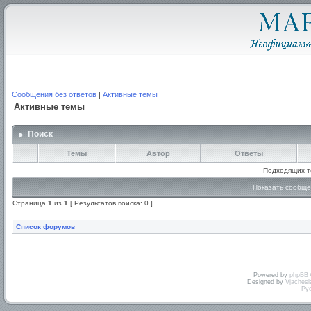
Сообщения без ответов
|
Активные темы
Активные темы
Поиск
Темы
Автор
Ответы
Подходящих т
Показать сообще
Страница
1
из
1
[ Результатов поиска: 0 ]
Список форумов
Powered by
phpBB
Designed by
Vjachesl
Ру