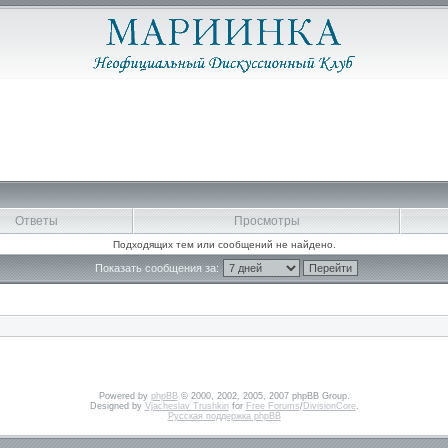
Ответы
Просмотры
Подходящих тем или сообщений не найдено.
Показать сообщения за:
Powered by
phpBB
© 2000, 2002, 2005, 2007 phpBB Group.
Designed by
Vjacheslav Trushkin
for
Free Forums
/
DivisionCore
.
Русская поддержка phpBB