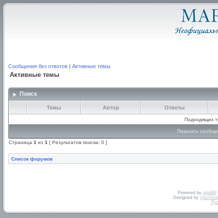
Сообщения без ответов
|
Активные темы
Активные темы
Поиск
Темы
Автор
Ответы
Подходящих т
Показать сообще
Страница
1
из
1
[ Результатов поиска: 0 ]
Список форумов
Powered by
phpBB
Designed by
Vjachesl
Ру