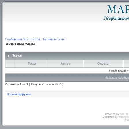
Сообщения без ответов
|
Активные темы
Активные темы
Поиск
Темы
Автор
Ответы
Подходящих т
Показать сообще
Страница
1
из
1
[ Результатов поиска: 0 ]
Список форумов
Powered by
phpBB
Designed by
Vjachesl
Ру