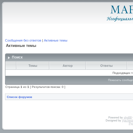
Сообщения без ответов
|
Активные темы
Активные темы
Поиск
Темы
Автор
Ответы
Подходящих т
Показать сообще
Страница
1
из
1
[ Результатов поиска: 0 ]
Список форумов
Powered by
phpBB
Designed by
Vjachesl
Ру