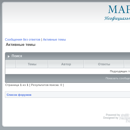
Сообщения без ответов
|
Активные темы
Активные темы
Поиск
Темы
Автор
Ответы
Подходящих т
Показать сообще
Страница
1
из
1
[ Результатов поиска: 0 ]
Список форумов
Powered by
phpBB
Designed by
Vjachesl
Ру