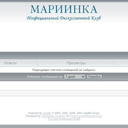
Ответы
Просмотры
Подходящих тем или сообщений не найдено.
Показать сообщения за:
Powered by
phpBB
© 2000, 2002, 2005, 2007 phpBB Group.
Designed by
Vjacheslav Trushkin
for
Free Forums
/
DivisionCore
.
Русская поддержка phpBB