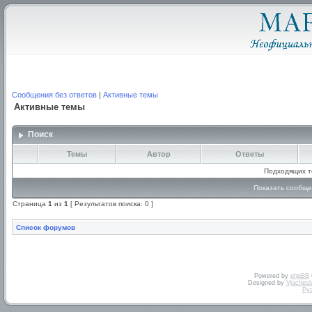
Сообщения без ответов
|
Активные темы
Активные темы
Поиск
Темы
Автор
Ответы
Подходящих т
Показать сообще
Страница
1
из
1
[ Результатов поиска: 0 ]
Список форумов
Powered by
phpBB
Designed by
Vjachesl
Ру