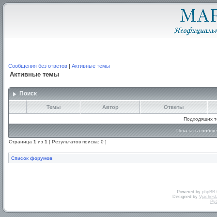
Сообщения без ответов
|
Активные темы
Активные темы
Поиск
Темы
Автор
Ответы
Подходящих т
Показать сообще
Страница
1
из
1
[ Результатов поиска: 0 ]
Список форумов
Powered by
phpBB
Designed by
Vjachesl
Ру