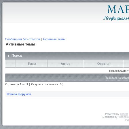
Сообщения без ответов
|
Активные темы
Активные темы
Поиск
Темы
Автор
Ответы
Подходящих т
Показать сообще
Страница
1
из
1
[ Результатов поиска: 0 ]
Список форумов
Powered by
phpBB
Designed by
Vjachesl
Ру