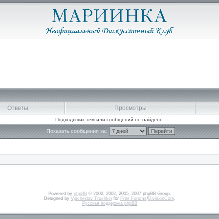
Ответы
Просмотры
Подходящих тем или сообщений не найдено.
Показать сообщения за:
Powered by
phpBB
© 2000, 2002, 2005, 2007 phpBB Group.
Designed by
Vjacheslav Trushkin
for
Free Forums
/
DivisionCore
.
Русская поддержка phpBB