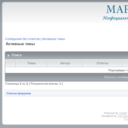
Сообщения без ответов
|
Активные темы
Активные темы
Поиск
Темы
Автор
Ответы
Подходящих т
Показать сообще
Страница
1
из
1
[ Результатов поиска: 0 ]
Список форумов
Powered by
phpBB
Designed by
Vjachesl
Ру