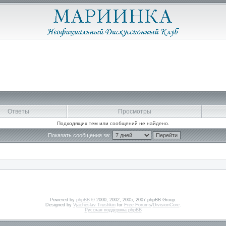
Ответы
Просмотры
Подходящих тем или сообщений не найдено.
Показать сообщения за:
Powered by
phpBB
© 2000, 2002, 2005, 2007 phpBB Group.
Designed by
Vjacheslav Trushkin
for
Free Forums
/
DivisionCore
.
Русская поддержка phpBB