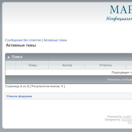
Сообщения без ответов
|
Активные темы
Активные темы
Поиск
Темы
Автор
Ответы
Подходящих т
Показать сообще
Страница
1
из
1
[ Результатов поиска: 0 ]
Список форумов
Powered by
phpBB
Designed by
Vjachesl
Ру