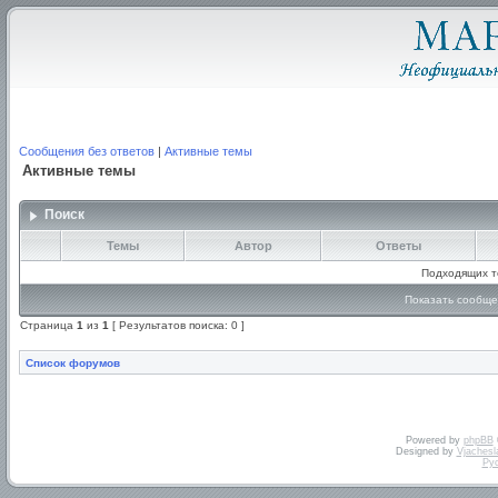
Сообщения без ответов
|
Активные темы
Активные темы
Поиск
Темы
Автор
Ответы
Подходящих т
Показать сообще
Страница
1
из
1
[ Результатов поиска: 0 ]
Список форумов
Powered by
phpBB
Designed by
Vjachesl
Ру