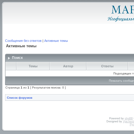
Сообщения без ответов
|
Активные темы
Активные темы
Поиск
Темы
Автор
Ответы
Подходящих т
Показать сообще
Страница
1
из
1
[ Результатов поиска: 0 ]
Список форумов
Powered by
phpBB
Designed by
Vjachesl
Ру