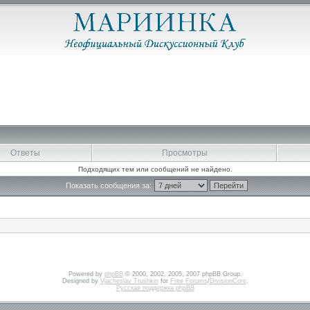
Ответы
Просмотры
Подходящих тем или сообщений не найдено.
Показать сообщения за:
Powered by
phpBB
© 2000, 2002, 2005, 2007 phpBB Group.
Designed by
Vjacheslav Trushkin
for
Free Forums
/
DivisionCore
.
Русская поддержка phpBB