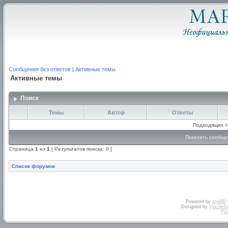
Сообщения без ответов
|
Активные темы
Активные темы
Поиск
Темы
Автор
Ответы
Подходящих т
Показать сообще
Страница
1
из
1
[ Результатов поиска: 0 ]
Список форумов
Powered by
phpBB
Designed by
Vjachesl
Ру