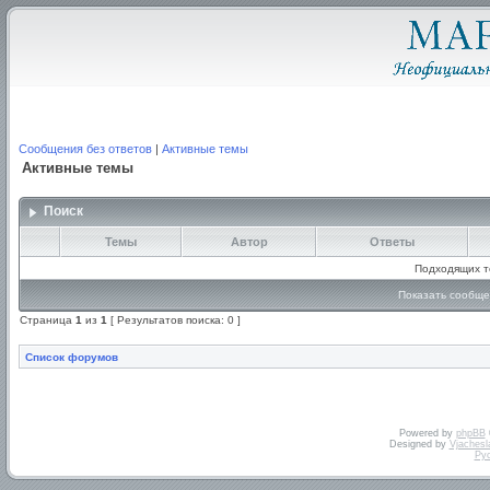
Сообщения без ответов
|
Активные темы
Активные темы
Поиск
Темы
Автор
Ответы
Подходящих т
Показать сообще
Страница
1
из
1
[ Результатов поиска: 0 ]
Список форумов
Powered by
phpBB
Designed by
Vjachesl
Ру