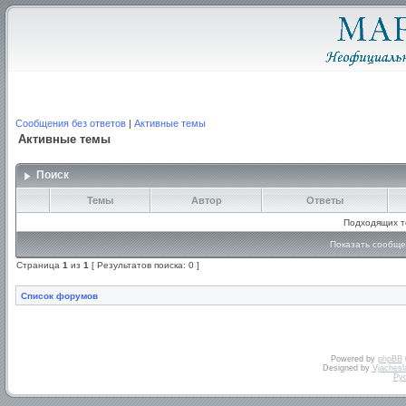
Сообщения без ответов
|
Активные темы
Активные темы
Поиск
Темы
Автор
Ответы
Подходящих т
Показать сообще
Страница
1
из
1
[ Результатов поиска: 0 ]
Список форумов
Powered by
phpBB
Designed by
Vjachesl
Ру