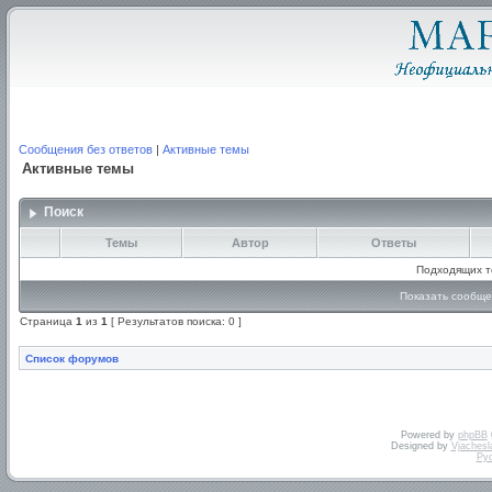
Сообщения без ответов
|
Активные темы
Активные темы
Поиск
Темы
Автор
Ответы
Подходящих т
Показать сообще
Страница
1
из
1
[ Результатов поиска: 0 ]
Список форумов
Powered by
phpBB
Designed by
Vjachesl
Ру