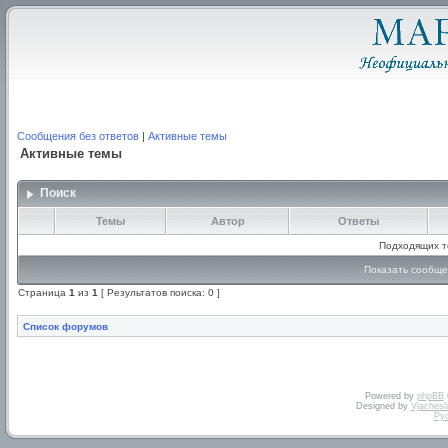
Сообщения без ответов
|
Активные темы
Активные темы
Поиск
Темы
Автор
Ответы
Подходящих т
Показать сообще
Страница
1
из
1
[ Результатов поиска: 0 ]
Список форумов
Powered by
phpBB
Designed by
Vjachesl
Ру