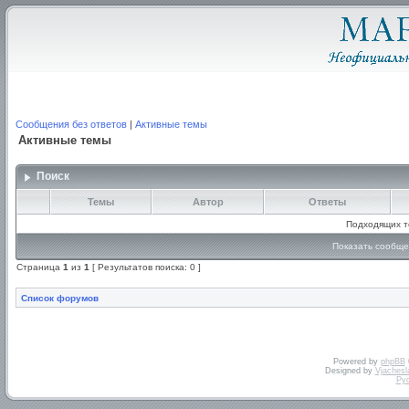
Сообщения без ответов
|
Активные темы
Активные темы
Поиск
Темы
Автор
Ответы
Подходящих т
Показать сообще
Страница
1
из
1
[ Результатов поиска: 0 ]
Список форумов
Powered by
phpBB
Designed by
Vjachesl
Ру