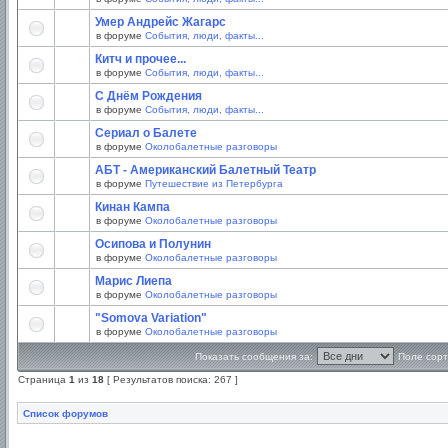
Умер Андрейс Жагарс
в форуме
События, люди, факты...
Китч и прочее...
в форуме
События, люди, факты...
С Днём Рождения
в форуме
События, люди, факты...
Сериал о Балете
в форуме
Околобалетные разговоры
АБТ - Американский Балетный Театр
в форуме
Путешествие из Петербурга
Кинан Кампа
в форуме
Околобалетные разговоры
Осипова и Полунин
в форуме
Околобалетные разговоры
Марис Лиепа
в форуме
Околобалетные разговоры
"Somova Variation"
в форуме
Околобалетные разговоры
Показать сообщения за:
Поле сорт
Страница
1
из
18
[ Результатов поиска: 267 ]
Список форумов