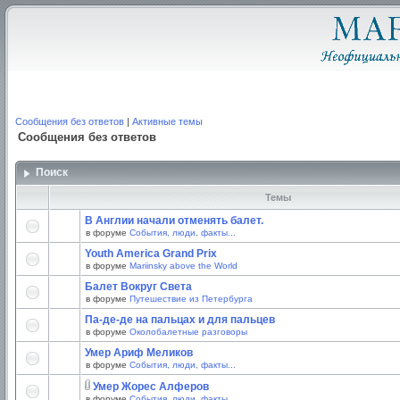
Сообщения без ответов
|
Активные темы
Сообщения без ответов
Поиск
Темы
В Англии начали отменять балет.
в форуме
События, люди, факты...
Youth America Grand Prix
в форуме
Mariinsky above the World
Балет Вокруг Света
в форуме
Путешествие из Петербурга
Па-де-де на пальцах и для пальцев
в форуме
Околобалетные разговоры
Умер Ариф Меликов
в форуме
События, люди, факты...
Умер Жорес Алферов
в форуме
События, люди, факты...