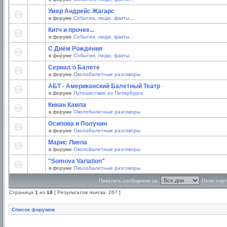
Умер Андрейс Жагарс
в форуме
События, люди, факты...
Китч и прочее...
в форуме
События, люди, факты...
С Днём Рождения
в форуме
События, люди, факты...
Сериал о Балете
в форуме
Околобалетные разговоры
АБТ - Американский Балетный Театр
в форуме
Путешествие из Петербурга
Кинан Кампа
в форуме
Околобалетные разговоры
Осипова и Полунин
в форуме
Околобалетные разговоры
Марис Лиепа
в форуме
Околобалетные разговоры
"Somova Variation"
в форуме
Околобалетные разговоры
Показать сообщения за:
Поле сорт
Страница
1
из
18
[ Результатов поиска: 267 ]
Список форумов