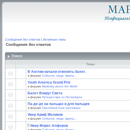
Сообщения без ответов
|
Активные темы
Сообщения без ответов
Поиск
Темы
В Англии начали отменять балет.
в форуме
События, люди, факты...
Youth America Grand Prix
в форуме
Mariinsky above the World
Балет Вокруг Света
в форуме
Путешествие из Петербурга
Па-де-де на пальцах и для пальцев
в форуме
Околобалетные разговоры
Умер Ариф Меликов
в форуме
События, люди, факты...
Умер Жорес Алферов
в форуме
События, люди, факты...