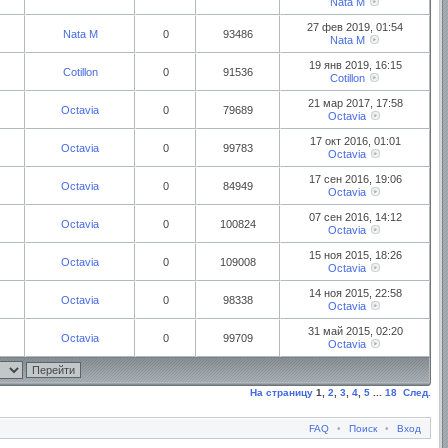
Nata M
27 фев 2019, 01:54
Nata M
0
93486
Nata M
19 янв 2019, 16:15
Cotillon
0
91536
Cotillon
21 мар 2017, 17:58
Octavia
0
79689
Octavia
17 окт 2016, 01:01
Octavia
0
99783
Octavia
17 сен 2016, 19:06
Octavia
0
84949
Octavia
07 сен 2016, 14:12
Octavia
0
100824
Octavia
15 ноя 2015, 18:26
Octavia
0
109008
Octavia
14 ноя 2015, 22:58
Octavia
0
98338
Octavia
31 май 2015, 02:20
Octavia
0
99709
Octavia
На страницу
1
,
2
,
3
,
4
,
5
...
18
След.
FAQ
•
Поиск
•
Вход