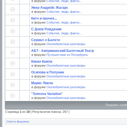
в форуме
События, люди, факты...
Умер Андрейс Жагарс
в форуме
События, люди, факты...
Китч и прочее...
в форуме
События, люди, факты...
С Днём Рождения
в форуме
События, люди, факты...
Сериал о Балете
в форуме
Околобалетные разговоры
АБТ - Американский Балетный Театр
в форуме
Путешествие из Петербурга
Кинан Кампа
в форуме
Околобалетные разговоры
Осипова и Полунин
в форуме
Околобалетные разговоры
Марис Лиепа
в форуме
Околобалетные разговоры
"Somova Variation"
в форуме
Околобалетные разговоры
Показать сооб
Страница
1
из
18
[ Результатов поиска: 267 ]
Список форумов