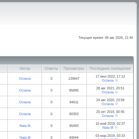
Текущее время: 06 авг 2026, 21:40
Автор
Ответы
Просмотры
Последнее сообщение
17 июл 2022, 17:12
Octavia
0
139847
Octavia
28 авг 2021, 20:51
Octavia
0
85895
Octavia
24 авг 2020, 23:58
Octavia
0
84611
Octavia
20 окт 2019, 00:45
Octavia
0
90353
Octavia
10 май 2019, 02:37
Nata M
0
95493
Nata M
03 мар 2019, 03:33
Nata M
0
94044