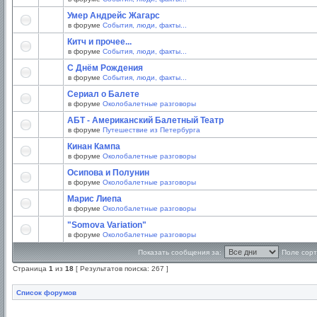
Умер Андрейс Жагарс
в форуме
События, люди, факты...
Китч и прочее...
в форуме
События, люди, факты...
С Днём Рождения
в форуме
События, люди, факты...
Сериал о Балете
в форуме
Околобалетные разговоры
АБТ - Американский Балетный Театр
в форуме
Путешествие из Петербурга
Кинан Кампа
в форуме
Околобалетные разговоры
Осипова и Полунин
в форуме
Околобалетные разговоры
Марис Лиепа
в форуме
Околобалетные разговоры
"Somova Variation"
в форуме
Околобалетные разговоры
Показать сообщения за:
Поле сорт
Страница
1
из
18
[ Результатов поиска: 267 ]
Список форумов