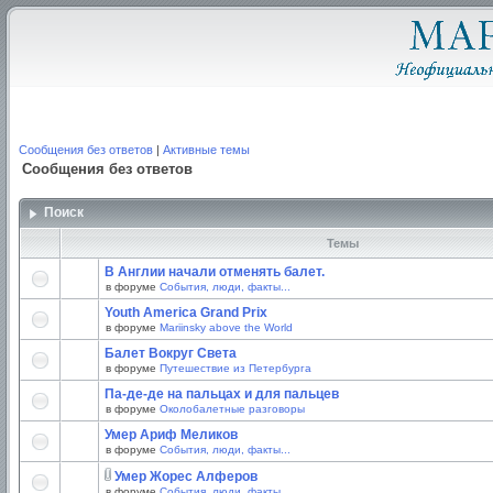
Сообщения без ответов
|
Активные темы
Сообщения без ответов
Поиск
Темы
В Англии начали отменять балет.
в форуме
События, люди, факты...
Youth America Grand Prix
в форуме
Mariinsky above the World
Балет Вокруг Света
в форуме
Путешествие из Петербурга
Па-де-де на пальцах и для пальцев
в форуме
Околобалетные разговоры
Умер Ариф Меликов
в форуме
События, люди, факты...
Умер Жорес Алферов
в форуме
События, люди, факты...