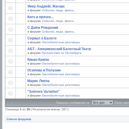
Умер Андрейс Жагарс
в форуме
События, люди, факты...
Китч и прочее...
в форуме
События, люди, факты...
С Днём Рождения
в форуме
События, люди, факты...
Сериал о Балете
в форуме
Околобалетные разговоры
АБТ - Американский Балетный Театр
в форуме
Путешествие из Петербурга
Кинан Кампа
в форуме
Околобалетные разговоры
Осипова и Полунин
в форуме
Околобалетные разговоры
Марис Лиепа
в форуме
Околобалетные разговоры
"Somova Variation"
в форуме
Околобалетные разговоры
Показать сообщения за:
Поле сорт
Страница
1
из
18
[ Результатов поиска: 267 ]
Список форумов