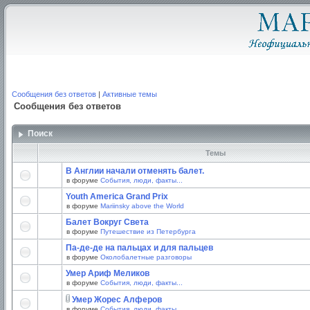
Сообщения без ответов
|
Активные темы
Сообщения без ответов
Поиск
Темы
В Англии начали отменять балет.
в форуме
События, люди, факты...
Youth America Grand Prix
в форуме
Mariinsky above the World
Балет Вокруг Света
в форуме
Путешествие из Петербурга
Па-де-де на пальцах и для пальцев
в форуме
Околобалетные разговоры
Умер Ариф Меликов
в форуме
События, люди, факты...
Умер Жорес Алферов
в форуме
События, люди, факты...