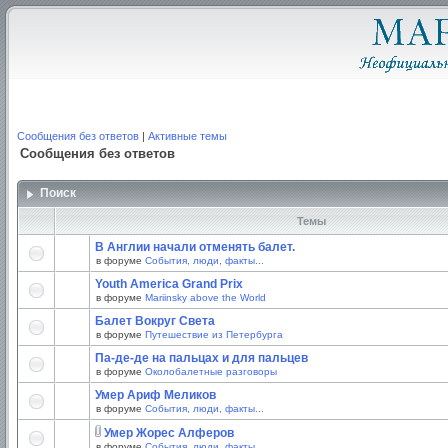
Сообщения без ответов
|
Активные темы
Сообщения без ответов
Поиск
Темы
В Англии начали отменять балет.
в форуме
События, люди, факты...
Youth America Grand Prix
в форуме
Mariinsky above the World
Балет Вокруг Света
в форуме
Путешествие из Петербурга
Па-де-де на пальцах и для пальцев
в форуме
Околобалетные разговоры
Умер Ариф Меликов
в форуме
События, люди, факты...
Умер Жорес Алферов
в форуме
События, люди, факты...