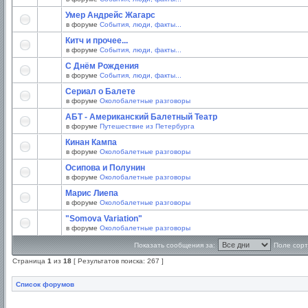
Умер Андрейс Жагарс
в форуме
События, люди, факты...
Китч и прочее...
в форуме
События, люди, факты...
С Днём Рождения
в форуме
События, люди, факты...
Сериал о Балете
в форуме
Околобалетные разговоры
АБТ - Американский Балетный Театр
в форуме
Путешествие из Петербурга
Кинан Кампа
в форуме
Околобалетные разговоры
Осипова и Полунин
в форуме
Околобалетные разговоры
Марис Лиепа
в форуме
Околобалетные разговоры
"Somova Variation"
в форуме
Околобалетные разговоры
Показать сообщения за:
Поле сорт
Страница
1
из
18
[ Результатов поиска: 267 ]
Список форумов