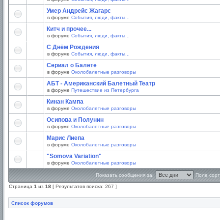
Умер Андрейс Жагарс
в форуме
События, люди, факты...
Китч и прочее...
в форуме
События, люди, факты...
С Днём Рождения
в форуме
События, люди, факты...
Сериал о Балете
в форуме
Околобалетные разговоры
АБТ - Американский Балетный Театр
в форуме
Путешествие из Петербурга
Кинан Кампа
в форуме
Околобалетные разговоры
Осипова и Полунин
в форуме
Околобалетные разговоры
Марис Лиепа
в форуме
Околобалетные разговоры
"Somova Variation"
в форуме
Околобалетные разговоры
Показать сообщения за:
Поле сорт
Страница
1
из
18
[ Результатов поиска: 267 ]
Список форумов