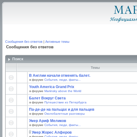
Сообщения без ответов
|
Активные темы
Сообщения без ответов
Поиск
Темы
В Англии начали отменять балет.
в форуме
События, люди, факты...
Youth America Grand Prix
в форуме
Mariinsky above the World
Балет Вокруг Света
в форуме
Путешествие из Петербурга
Па-де-де на пальцах и для пальцев
в форуме
Околобалетные разговоры
Умер Ариф Меликов
в форуме
События, люди, факты...
Умер Жорес Алферов
в форуме
События, люди, факты...