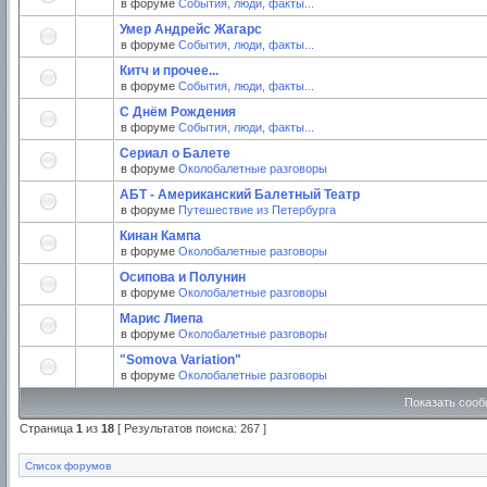
в форуме
События, люди, факты...
Умер Андрейс Жагарс
в форуме
События, люди, факты...
Китч и прочее...
в форуме
События, люди, факты...
С Днём Рождения
в форуме
События, люди, факты...
Сериал о Балете
в форуме
Околобалетные разговоры
АБТ - Американский Балетный Театр
в форуме
Путешествие из Петербурга
Кинан Кампа
в форуме
Околобалетные разговоры
Осипова и Полунин
в форуме
Околобалетные разговоры
Марис Лиепа
в форуме
Околобалетные разговоры
"Somova Variation"
в форуме
Околобалетные разговоры
Показать сооб
Страница
1
из
18
[ Результатов поиска: 267 ]
Список форумов