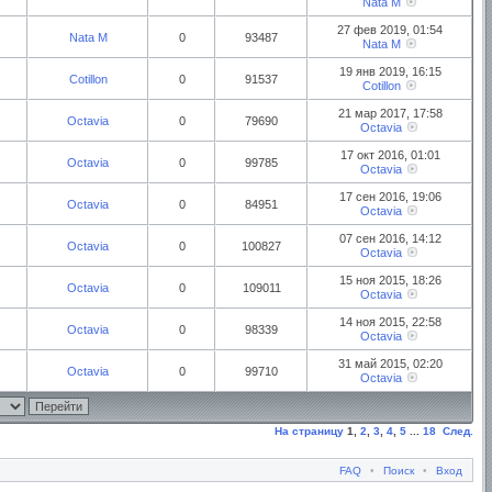
Nata M
27 фев 2019, 01:54
Nata M
0
93487
Nata M
19 янв 2019, 16:15
Cotillon
0
91537
Cotillon
21 мар 2017, 17:58
Octavia
0
79690
Octavia
17 окт 2016, 01:01
Octavia
0
99785
Octavia
17 сен 2016, 19:06
Octavia
0
84951
Octavia
07 сен 2016, 14:12
Octavia
0
100827
Octavia
15 ноя 2015, 18:26
Octavia
0
109011
Octavia
14 ноя 2015, 22:58
Octavia
0
98339
Octavia
31 май 2015, 02:20
Octavia
0
99710
Octavia
На страницу
1
,
2
,
3
,
4
,
5
...
18
След.
FAQ
•
Поиск
•
Вход