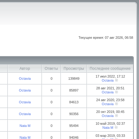
Текущее время: 07 авг 2026, 06:58
Автор
Ответы
Просмотры
Последнее сообщение
17 июл 2022, 17:12
Octavia
0
139849
Octavia
28 авг 2021, 20:51
Octavia
0
85897
Octavia
24 авг 2020, 23:58
Octavia
0
84613
Octavia
20 окт 2019, 00:45
Octavia
0
90356
Octavia
10 май 2019, 02:37
Nata M
0
95494
Nata M
03 мар 2019, 03:33
Nata M
0
94046