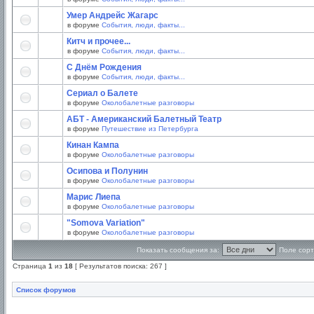
Умер Андрейс Жагарс
в форуме
События, люди, факты...
Китч и прочее...
в форуме
События, люди, факты...
С Днём Рождения
в форуме
События, люди, факты...
Сериал о Балете
в форуме
Околобалетные разговоры
АБТ - Американский Балетный Театр
в форуме
Путешествие из Петербурга
Кинан Кампа
в форуме
Околобалетные разговоры
Осипова и Полунин
в форуме
Околобалетные разговоры
Марис Лиепа
в форуме
Околобалетные разговоры
"Somova Variation"
в форуме
Околобалетные разговоры
Показать сообщения за:
Поле сорт
Страница
1
из
18
[ Результатов поиска: 267 ]
Список форумов