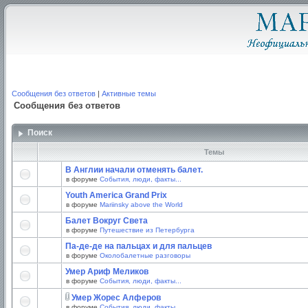
Сообщения без ответов
|
Активные темы
Сообщения без ответов
Поиск
Темы
В Англии начали отменять балет.
в форуме
События, люди, факты...
Youth America Grand Prix
в форуме
Mariinsky above the World
Балет Вокруг Света
в форуме
Путешествие из Петербурга
Па-де-де на пальцах и для пальцев
в форуме
Околобалетные разговоры
Умер Ариф Меликов
в форуме
События, люди, факты...
Умер Жорес Алферов
в форуме
События, люди, факты...