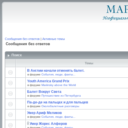
Сообщения без ответов
|
Активные темы
Сообщения без ответов
Поиск
Темы
В Англии начали отменять балет.
в форуме
События, люди, факты...
Youth America Grand Prix
в форуме
Mariinsky above the World
Балет Вокруг Света
в форуме
Путешествие из Петербурга
Па-де-де на пальцах и для пальцев
в форуме
Околобалетные разговоры
Умер Ариф Меликов
в форуме
События, люди, факты...
Умер Жорес Алферов
в форуме
События, люди, факты...