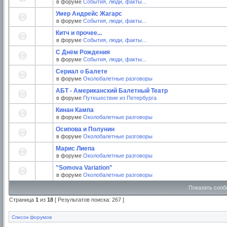
в форуме
События, люди, факты...
Умер Андрейс Жагарс
в форуме
События, люди, факты...
Китч и прочее...
в форуме
События, люди, факты...
С Днём Рождения
в форуме
События, люди, факты...
Сериал о Балете
в форуме
Околобалетные разговоры
АБТ - Американский Балетный Театр
в форуме
Путешествие из Петербурга
Кинан Кампа
в форуме
Околобалетные разговоры
Осипова и Полунин
в форуме
Околобалетные разговоры
Марис Лиепа
в форуме
Околобалетные разговоры
"Somova Variation"
в форуме
Околобалетные разговоры
Показать сооб
Страница
1
из
18
[ Результатов поиска: 267 ]
Список форумов