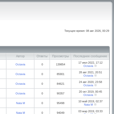
Текущее время: 08 авг 2026, 00:29
Автор
Ответы
Просмотры
Последнее сообщение
17 июл 2022, 17:12
Octavia
0
139854
Octavia
28 авг 2021, 20:51
Octavia
0
85901
Octavia
24 авг 2020, 23:58
Octavia
0
84621
Octavia
20 окт 2019, 00:45
Octavia
0
90357
Octavia
10 май 2019, 02:37
Nata M
0
95498
Nata M
03 мар 2019, 03:33
Nata M
0
94049