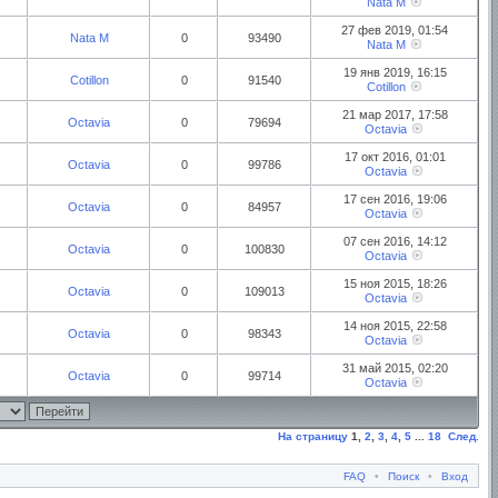
Nata M
27 фев 2019, 01:54
Nata M
0
93490
Nata M
19 янв 2019, 16:15
Cotillon
0
91540
Cotillon
21 мар 2017, 17:58
Octavia
0
79694
Octavia
17 окт 2016, 01:01
Octavia
0
99786
Octavia
17 сен 2016, 19:06
Octavia
0
84957
Octavia
07 сен 2016, 14:12
Octavia
0
100830
Octavia
15 ноя 2015, 18:26
Octavia
0
109013
Octavia
14 ноя 2015, 22:58
Octavia
0
98343
Octavia
31 май 2015, 02:20
Octavia
0
99714
Octavia
На страницу
1
,
2
,
3
,
4
,
5
...
18
След.
FAQ
•
Поиск
•
Вход