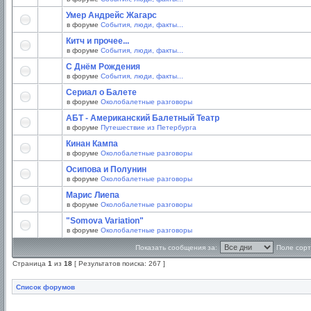
Умер Андрейс Жагарс
в форуме
События, люди, факты...
Китч и прочее...
в форуме
События, люди, факты...
С Днём Рождения
в форуме
События, люди, факты...
Сериал о Балете
в форуме
Околобалетные разговоры
АБТ - Американский Балетный Театр
в форуме
Путешествие из Петербурга
Кинан Кампа
в форуме
Околобалетные разговоры
Осипова и Полунин
в форуме
Околобалетные разговоры
Марис Лиепа
в форуме
Околобалетные разговоры
"Somova Variation"
в форуме
Околобалетные разговоры
Показать сообщения за:
Поле сорт
Страница
1
из
18
[ Результатов поиска: 267 ]
Список форумов