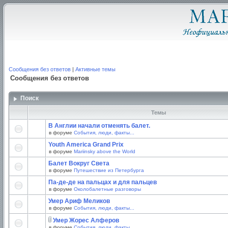
Сообщения без ответов
|
Активные темы
Сообщения без ответов
Поиск
Темы
В Англии начали отменять балет.
в форуме
События, люди, факты...
Youth America Grand Prix
в форуме
Mariinsky above the World
Балет Вокруг Света
в форуме
Путешествие из Петербурга
Па-де-де на пальцах и для пальцев
в форуме
Околобалетные разговоры
Умер Ариф Меликов
в форуме
События, люди, факты...
Умер Жорес Алферов
в форуме
События, люди, факты...