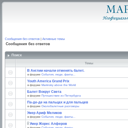
Сообщения без ответов
|
Активные темы
Сообщения без ответов
Поиск
Темы
В Англии начали отменять балет.
в форуме
События, люди, факты...
Youth America Grand Prix
в форуме
Mariinsky above the World
Балет Вокруг Света
в форуме
Путешествие из Петербурга
Па-де-де на пальцах и для пальцев
в форуме
Околобалетные разговоры
Умер Ариф Меликов
в форуме
События, люди, факты...
Умер Жорес Алферов
в форуме
События, люди, факты...