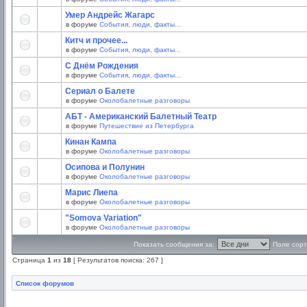
Умер Андрейс Жагарс
в форуме
События, люди, факты...
Китч и прочее...
в форуме
События, люди, факты...
С Днём Рождения
в форуме
События, люди, факты...
Сериал о Балете
в форуме
Околобалетные разговоры
АБТ - Американский Балетный Театр
в форуме
Путешествие из Петербурга
Кинан Кампа
в форуме
Околобалетные разговоры
Осипова и Полунин
в форуме
Околобалетные разговоры
Марис Лиепа
в форуме
Околобалетные разговоры
"Somova Variation"
в форуме
Околобалетные разговоры
Показать сообщения за:
Поле сорт
Страница
1
из
18
[ Результатов поиска: 267 ]
Список форумов