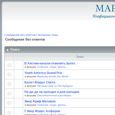
Сообщения без ответов
|
Активные темы
Сообщения без ответов
Поиск
Темы
В Англии начали отменять балет.
в форуме
События, люди, факты...
Youth America Grand Prix
в форуме
Mariinsky above the World
Балет Вокруг Света
в форуме
Путешествие из Петербурга
Па-де-де на пальцах и для пальцев
в форуме
Околобалетные разговоры
Умер Ариф Меликов
в форуме
События, люди, факты...
Умер Жорес Алферов
в форуме
События, люди, факты...