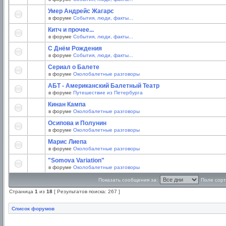
Умер Андрейс Жагарс
в форуме
События, люди, факты...
Китч и прочее...
в форуме
События, люди, факты...
С Днём Рождения
в форуме
События, люди, факты...
Сериал о Балете
в форуме
Околобалетные разговоры
АБТ - Американский Балетный Театр
в форуме
Путешествие из Петербурга
Кинан Кампа
в форуме
Околобалетные разговоры
Осипова и Полунин
в форуме
Околобалетные разговоры
Марис Лиепа
в форуме
Околобалетные разговоры
"Somova Variation"
в форуме
Околобалетные разговоры
Показать сообщения за:
Поле сорт
Страница
1
из
18
[ Результатов поиска: 267 ]
Список форумов